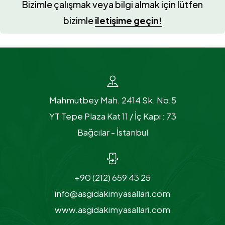
Bizimle çalışmak veya bilgi almak için lütfen
bizimle
iletişime geçin!
Mahmutbey Mah. 2414 Sk. No:5
YT Tepe Plaza Kat 11 / İç Kapı : 73
Bağcılar - İstanbul
+90 (212) 659 43 25
info@asgidakimyasallari.com
www.asgidakimyasallari.com